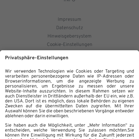
INFO
Impressum
Datenschutz
Hinweisgebersystem
Cookie-Einstellungen
KONTAKT
Ihr Ansprechpartner für institutionelle
Anleger/Analysten:
investor.relations@wasgau-ag.de
für Stimmrechtsmitteilung i.S.d. §§ 33 ff WpHG
stimmrechtsmitteilung@wasgau-ag.de